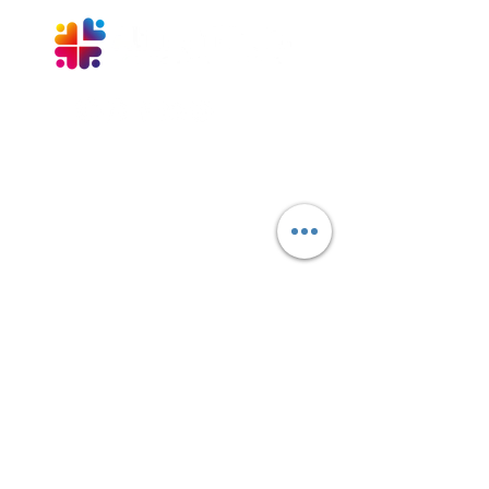
+55 54 3025-1313
faleconosco@aliancacaxias.org.br
Rua Vereador Mario Pezzi, 1004
Caxias do Sul - RS -
95084-180
CNPJ:
907738470001-00