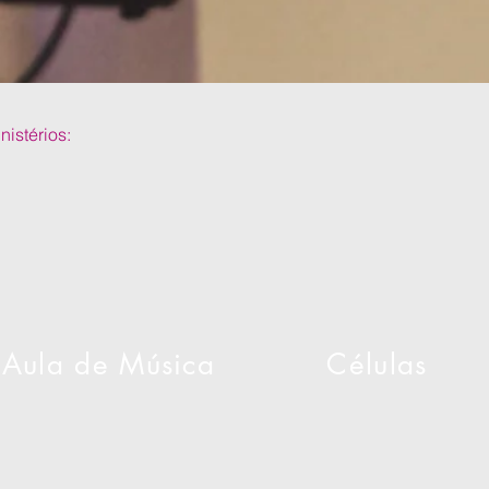
istérios:
Aula de Música
Células