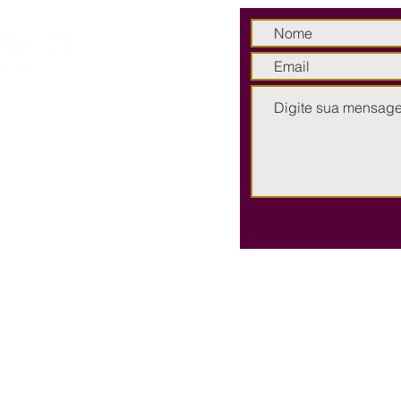
br
Termos e Condições
Não efetuamos
Política de Privacidade
Elas estarão dis