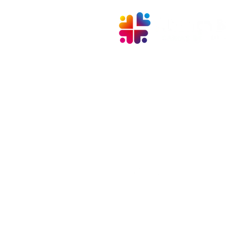
+55 54 3025-1313
faleconosco@aliancacaxias.org.
Rua Vereador Mario Pezzi, 1004
Caxias do Sul - RS - 95084-180
CNPJ: 907738470001-00
NOSSA