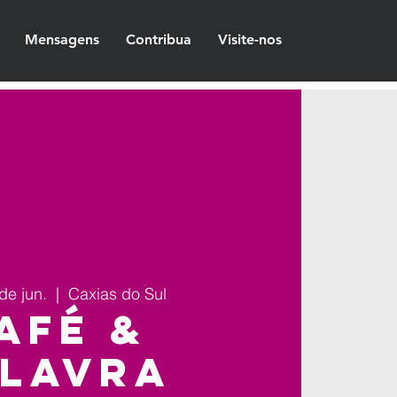
Mensagens
Contribua
Visite-nos
de jun.
  |  
Caxias do Sul
afé &
lavra