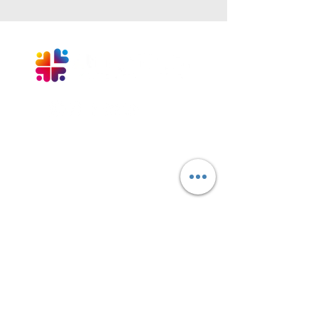
+55 54 3025-1313
faleconosco@aliancacaxias.org.br
Rua Vereador Mario Pezzi, 1004
Caxias do Sul - RS -
95084-180
CNPJ:
907738470001-00