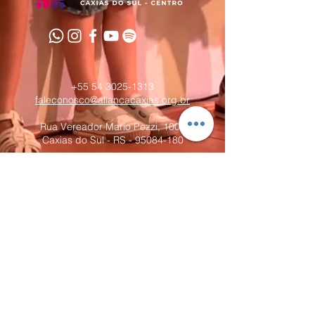
+55 54 3025-1313
faleconosco@aliancacaxias.org.br
Rua Vereador Mario Pezzi, 1004
Caxias do Sul - RS -
95084-180
CNPJ:
907738470001-00